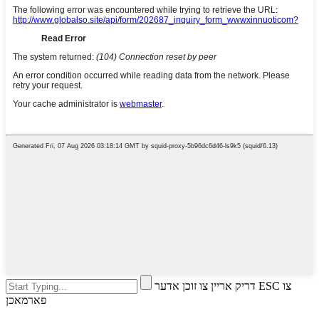
דריק אריין צו זוכן אדער ESC צו
פארמאכן