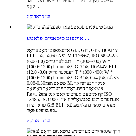
טעסט. כעמישע זאַץ גראַד Ti כעמישע זאַץ הויפּט
קאָמ...
זען פּראָדוקט
אייגענע טיטאַניום פּלאַטע ...
אייגנשאפטן מאַטעריאַל Gr3, Gr4, Gr5, Ti6Al4V
ELI סטאַנדאַרט ASTM F136/67, ISO 5832-2/3
רעגולער גרייס (1.0~6.0) T * (300~400) W *
(1000~1200) L mm פֿאַר Gr5 און Ti6Al4V ELI
רעגולער גרייס (8.0~12.0) T * (300~400) W *
(1000~1200) L mm פֿאַר Gr3 און Gr4 טאָלעראַנץ
0.08-0.30mm שטאַט M, אַנילד ייבערפלאַך
צושטאַנד הייס-ראָולד ייבערפלאַך ראַפנאַס
Ra<1.2um קוואַליטעט סערטיפיקאַטיאָנס ISO
13485, ISO 9001 אונדזער פירמע ספּעשאַלייזיז אין
פּראָדוצירן Gr5 ELI מנהג טיטאַניום פּלאַטע פֿאַר
ספּעציעלע פּאַר...
זען פּראָדוקט