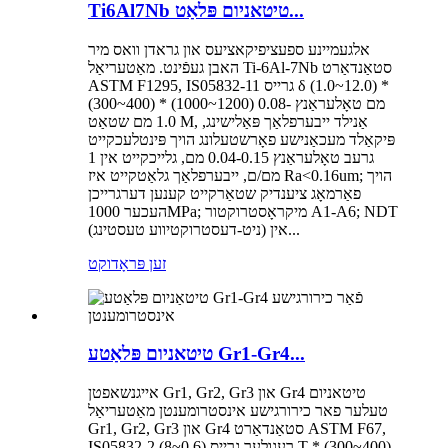
Ti6Al7Nb טיטאניום פּלאַט...
אלגעמיינע ספעציפיקאציעס און גראדן וואס מיר
האבן געפֿינט. מאַטעריאַל Ti-6Al-7Nb סטאַנדאַרט
ASTM F1295, IS05832-11 גרייס δ (1.0~12.0) *
(300~400) * (1000~1200) מם טאָלעראַנץ 0.08-
1.0 מם שטאַט M, אַנילד ייבערפלאַך פּאַלישינג,
פּיקאַלד מעכאַנישע פאָרשטעלונג הויך פּינטלעכקייט
גרעב טאָלעראַנץ 0.04-0.15 מם, גלייכקייט אין 1
מם/ם, ייבערפלאַך גלאַטקייט איז Ra<0.16um; הויך
פאַרמאָג ציענדיק שטאַרקייט קענען דערגרייכן
העכער 1000MPa; מיקראָסטרוקטור A1-A6; NDT
(ניט-דעסטרוקטיווע טעסטינג) אין...
זען פּראָדוקט
טיטאניום פּלאַטע Gr1-Gr4...
אייגנשאפטן Gr1, Gr2, Gr3 און Gr4 טיטאניום
טעלער פאר כירורגישע אינסטרומענטן מאַטעריאַל
Gr1, Gr2, Gr3 און Gr4 סטאַנדאַרט ASTM F67,
IS05832-2 רעגולער גרייס (0.6~8) T * (300~400)