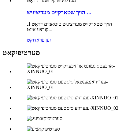
הויך שטאַרקייט מעדיציניש ...
הויך שטאַרקייט מעדיציניש טיטאַניום דראָט 1.
קורצע אינט...
זען פּראָדוקט
סערטיפיקאַט