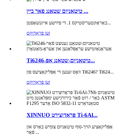
טיטאניום שטאנג פאר ביין ...
כאַראַקטעריסטיקס 1. די פיזישע אייגנשאַפטן...
זען פּראָדוקט
Ti6246-טיטאניום-שטאַנג אַפּ...
וואָס זענען די אַפּליקאַציעס פון Ti6246? Ti624...
זען פּראָדוקט
XINNUO פּראָדוצירט Ti-6Al...
אַפּליקאַציע הויך-סוף טיטאַניום צומיש באַרס און
פֿאַר ...