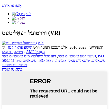
אָנפֿרעג איצט
ווירטועל רעאַליטעט (VR)
© קאַפּירייט - 2010-2023: אַלע רעכטן רעזערווירט.
הייסע פּראָדוקטן
-
AMP מאָביל
-
זייטלעך מאַפּע
ISO
,
געשמידטע טיטאַניום באַר
,
דענטאַל ימפּלאַנץ מיט טיטאַניום באַר
ISO 5832-2 טיטאַניום
,
טיטאניום פּאַס
,
3 מ״מ
,
5832-11 טיטאַניום בויגן
,
טיטאניום שטאנג
טשאַטן אָנליין