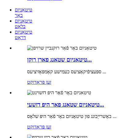
טיטאַניום
באַר
טיטאַניום
בלאַט
טיטאַניום
דראָט
טיטאניום שטאנג פארן רוקן...
ספּעציפֿיקאַציעס כעמישע קאָמפּאָזיציעס ...
זען פּראָדוקט
טיטאניום שטאנג פאר היפ דזשעי...
באַשרייַבונג פון טיטאַניום באַר פֿאַר היפּ שלאָס ...
זען פּראָדוקט