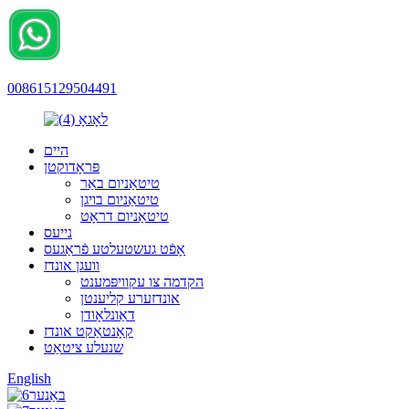
008615129504491
היים
פּראָדוקטן
טיטאַניום באַר
טיטאַניום בויגן
טיטאַניום דראָט
נייעס
אָפֿט געשטעלטע פֿראַגעס
וועגן אונדז
הקדמה צו עקוויפּמענט
אונדזערע קליענטן
דאַונלאָודן
קאָנטאַקט אונדז
שנעלע ציטאַט
English