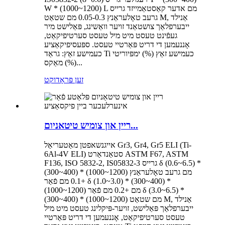
W * (1000~1200) L מם אדער קאַסטאַמייזד גרייס
גרעב טאָלעראַנץ 0.05-0.3 מם שטאַט M, אַנילד
ייבערפלאַך צושטאַנד זויער וואַשינג, פּאַלישט מיר
געפֿינט טעסט מיט מיל טעסט סערטיפיקאַט,
אָננעמען די דריט פּאַרטיי טעסט. ספּעסיפיקאַציע
כעמישע זאַץ: גראַד Ti כעמישע זאַץ (%) ימפּיוריטי
(%) מאַקס...
זען פּראָדוקט
ריין און צומיש טיטאניום...
אייגנשאפטן מאַטעריאַל Gr3, Gr4, Gr5 ELI (Ti-
6Al-4V ELI) סטאַנדאַרט ASTM F67, ASTM
F136, ISO 5832-2, IS05832-3 גרייס δ (0.6~6.5) *
(300~400) * (1000~1200) מם גרעב טאָלעראַנץ
+0.1 מם פֿאַר δ (1.0~3.0) * (300~400) *
(1000~1200) מם +0.2 מם פֿאַר δ (3.0~6.5) *
(300~400) * (1000~1200) מם שטאַט M, אַנילד
ייבערפלאַך פּאַלישט, זויער-פּיקלינג טעסט מיט מיל
טעסט סערטיפיקאַט, אָננעמען די דריט פּאַרטיי