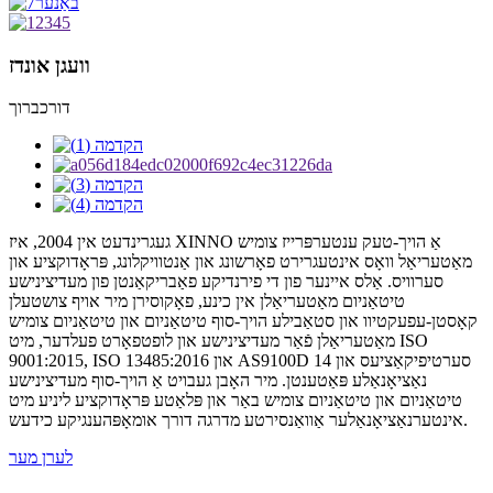
וועגן אונדז
דורכברוך
געגרינדעט אין 2004, איז XINNO אַ הויך-טעק ענטערפּרייז צומיש
מאַטעריאַל וואָס אינטעגרירט פאָרשונג און אַנטוויקלונג, פּראָדוקציע און
סערוויס. אַלס איינער פון די פירנדיקע פאַבריקאַנטן פון מעדיצינישע
טיטאַניום מאַטעריאַלן אין כינע, פאָקוסירן מיר אויף צושטעלן
קאָסטן-עפעקטיוו און סטאַבילע הויך-סוף טיטאַניום און טיטאַניום צומיש
מאַטעריאַלן פֿאַר מעדיצינישע און לופטפאָרט פעלדער, מיט ISO
9001:2015, ISO 13485:2016 און AS9100D סערטיפיקאַציעס און 14
נאַציאָנאַלע פּאַטענטן. מיר האָבן געבויט אַ הויך-סוף מעדיצינישע
טיטאַניום און טיטאַניום צומיש באַר און פּלאַטע פּראָדוקציע ליניע מיט
אינטערנאַציאָנאַלער אַוואַנסירטע מדרגה דורך אומאָפּהענגיקע כידעש.
לערן מער