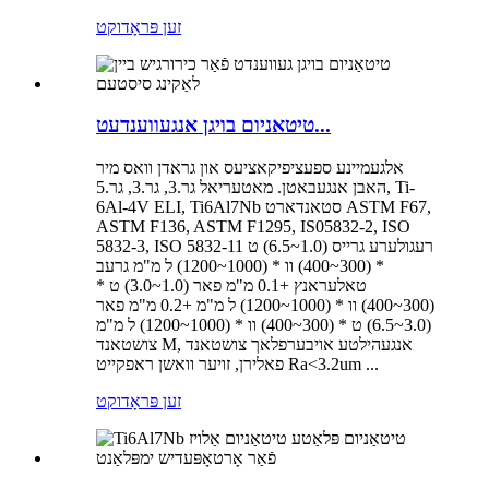
זען פּראָדוקט
טיטאניום בויגן אנגעווענדעט...
אלגעמיינע ספעציפיקאציעס און גראדן וואס מיר
האבן אנגעבאטן. מאטעריאל גר.3, גר.3, גר.5, Ti-
6Al-4V ELI, Ti6Al7Nb סטאנדארט ASTM F67,
ASTM F136, ASTM F1295, IS05832-2, ISO
5832-3, ISO 5832-11 רעגולערע גרייס (1.0~6.5) ט
* (300~400) וו * (1000~1200) ל מ"מ גרעב
טאלעראנץ +0.1 מ"מ פאר (1.0~3.0) ט *
(300~400) וו * (1000~1200) ל מ"מ +0.2 מ"מ פאר
(3.0~6.5) ט * (300~400) וו * (1000~1200) ל מ"מ
צושטאנד M, אנגעהילטע אויבערפלאך צושטאנד
פאלירן, זויער וואשן ראפקייט Ra<3.2um ...
זען פּראָדוקט