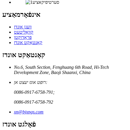
אינפֿאָרמאַציע
וועגן אונדז
קוואַליטעט
פּראָדוקטן
קאָנטאַקט אונדז
קאָנטאַקט אונדז
No.6, South Section, Fenghuang 6th Road, Hi-Tech
Development Zone, Baoji Shaanxi, China
רופט אונז יעצט אן:
0086-0917-6758-791;
0086-0917-6758-792
xn@bjxngs.com
פֿאָלגט אונדז